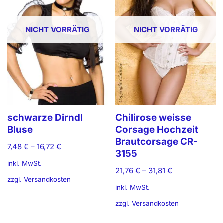
NICHT VORRÄTIG
NICHT VORRÄTIG
schwarze Dirndl
Chilirose weisse
Bluse
Corsage Hochzeit
Brautcorsage CR-
7,48
€
–
16,72
€
3155
inkl. MwSt.
21,76
€
–
31,81
€
zzgl.
Versandkosten
inkl. MwSt.
zzgl.
Versandkosten