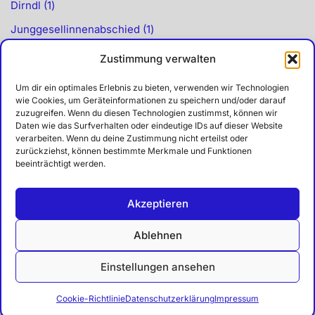
Dirndl
1
Junggesellinnenabschied
1
Kimonos u. Morgenmäntel
1
Zustimmung verwalten
Kostüme
8
Um dir ein optimales Erlebnis zu bieten, verwenden wir Technologien
Indianer
2
wie Cookies, um Geräteinformationen zu speichern und/oder darauf
zuzugreifen. Wenn du diesen Technologien zustimmst, können wir
Karneval
7
Daten wie das Surfverhalten oder eindeutige IDs auf dieser Website
verarbeiten. Wenn du deine Zustimmung nicht erteilst oder
Kostümzubehör
1
zurückziehst, können bestimmte Merkmale und Funktionen
beeinträchtigt werden.
Piratenkostüme
1
Vampir
1
Akzeptieren
Schnäppchen
11
Ablehnen
sexy Kleider
1
Einstellungen ansehen
Vintagekleider
2
Cookie-Richtlinie
Datenschutzerklärung
Impressum
Neve
| Präsentiert von
WordPress