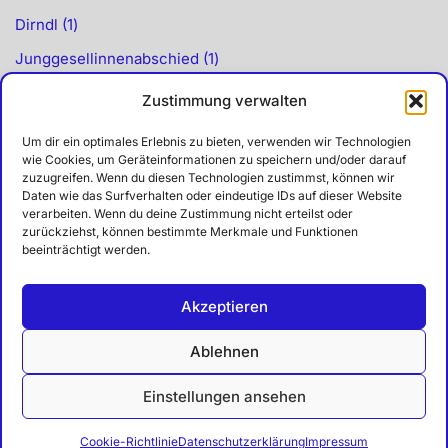
Dirndl
1
Junggesellinnenabschied
1
Kimonos u. Morgenmäntel
1
Zustimmung verwalten
Kostüme
8
Um dir ein optimales Erlebnis zu bieten, verwenden wir Technologien
Indianer
2
wie Cookies, um Geräteinformationen zu speichern und/oder darauf
zuzugreifen. Wenn du diesen Technologien zustimmst, können wir
Karneval
7
Daten wie das Surfverhalten oder eindeutige IDs auf dieser Website
verarbeiten. Wenn du deine Zustimmung nicht erteilst oder
Kostümzubehör
1
zurückziehst, können bestimmte Merkmale und Funktionen
beeinträchtigt werden.
Piratenkostüme
1
Vampir
1
Akzeptieren
Schnäppchen
11
Ablehnen
sexy Kleider
1
Einstellungen ansehen
Vintagekleider
2
Cookie-Richtlinie
Datenschutzerklärung
Impressum