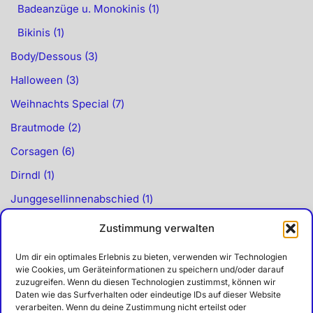
Badeanzüge u. Monokinis
1
Bikinis
1
Body/Dessous
3
Halloween
3
Weihnachts Special
7
Brautmode
2
Corsagen
6
Dirndl
1
Junggesellinnenabschied
1
Kimonos u. Morgenmäntel
1
Zustimmung verwalten
Kostüme
8
Um dir ein optimales Erlebnis zu bieten, verwenden wir Technologien
Indianer
2
wie Cookies, um Geräteinformationen zu speichern und/oder darauf
zuzugreifen. Wenn du diesen Technologien zustimmst, können wir
Karneval
7
Daten wie das Surfverhalten oder eindeutige IDs auf dieser Website
verarbeiten. Wenn du deine Zustimmung nicht erteilst oder